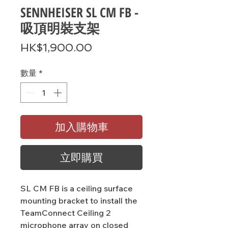
SENNHEISER SL CM FB -
吸頂明裝支架
價
HK$1,900.00
格
數量
*
加入購物車
立即購買
SL CM FB is a ceiling surface
mounting bracket to install the
TeamConnect Ceiling 2
microphone array on closed