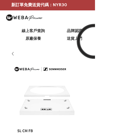
新訂單免費送貨代碼：NYR30
線上客戶查詢
品牌認證
原廠保養
​送貨上門