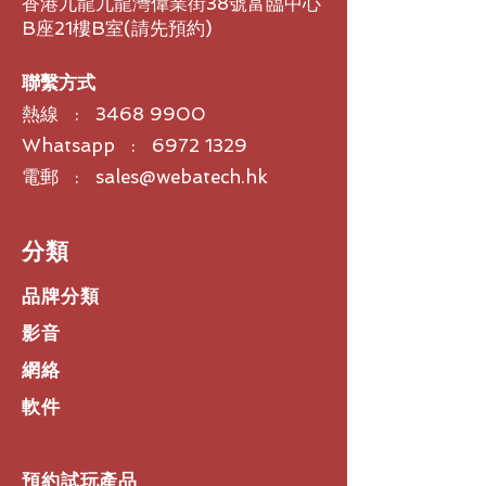
香港九龍九龍灣偉業街38號富臨中心
B座21樓B室​(請先預約)
聯繫方式
熱線 :
3468 9900
Whatsapp : 6972 1329
電郵 : sales@webatech.hk
​分類
品牌分類
影音
網絡
軟件
預約試玩產品