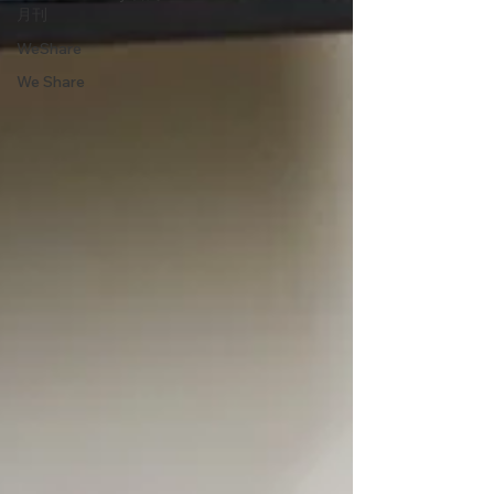
月刊
WeShare
We Share