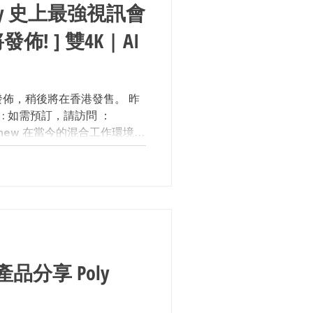
oly 史上最強視訊會
! ] 雙4K | AI
0 己經發佈，稍後將在香港發售。 昨
程 : 如需預訂，請訪問 ：
h.hk/new 在當今的混合工作環境
加入會議的參與者都感覺好像
: 產品分享 Poly