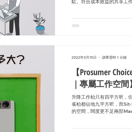
駐。符合成本效益的共享工作
擇。 由於總部大多設於外國
作溝通的橋樑。...
2022年3月15日
讀畢需時 1 分鐘
【Prosumer Ch
｜專屬工作空間
升降工作枱只有四平方呎，但
雀枱都佔地九平方呎，而Sit-S
的空間，闊度更不足兩部Mac
實不難實現。即使在狹小的
充足的專屬工作空間。 #Ergotr