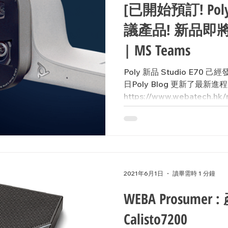
[已開始預訂! P
議產品! 新品即將發佈
| MS Teams
Poly 新品 Studio E7
日Poly Blog 更新了最新進
https://www.webatec
中，無論在何處工作，遠程
與團隊成員坐在一...
2021年6月1日
讀畢需時 1 分鐘
WEBA Prosumer 
Calisto7200