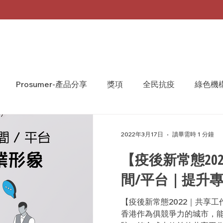
Prosumer-產品分享
獎項
全民抗疫
綠色機
A Monthly 台灣月刊
WeShare
We Share
2022年3月17日
讀畢需時 1 分鐘
【疫後新常態20
間/平台｜提升
【疫後新常態2022｜共享
香港作為俱競爭力的城市，能