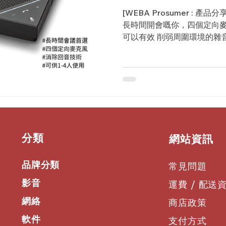
[WEBA Prosumer : 產品分享
長時間開會嘅你，四個定向麥高風
可以有效 削弱周圍環境的雜
確保對方可以聽清楚全部嘅對話內容。
​分類
​網站資訊
品牌分類
常見問題
影音
運費 / 配送
網絡
商店政策
軟件
支付方式