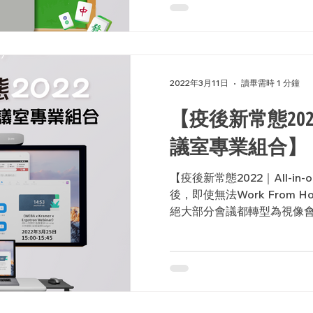
2022年3月11日
讀畢需時 1 分鐘
【疫後新常態2022｜
議室專業組合】
【疫後新常態2022｜All-i
後，即使無法Work From Hom
絕大部分會議都轉型為視像
完善亦成為公司競爭力的核心關