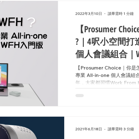
2022年3月10日
讀畢需時 1 分鐘
【Prosumer Ch
?｜4呎小空間打造專業
個人會議組合｜W
【Prosumer Choice｜
專業 All-in-one 個人
年，大家都習慣Work From Ho
身處香港彈丸之地就未必每個
為此，W...
2021年6月18日
讀畢需時 3 分鐘