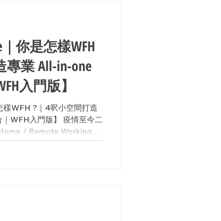
oice｜你是怎樣WFH
 All-in-one
FH入門版】
你是怎樣WFH ?｜4呎小空間打造
會議組合｜WFH入門版】 疫情至今二
me / Remote Working，
人都有足夠環境條件WFH。