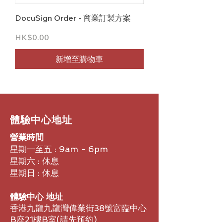
DocuSign Order - 商業訂製方案
價格
HK$0.00
新增至購物車
​體驗中心地址
營業時間
星期一至五 : 9am - 6pm
星期六 : 休息
星期日 : 休息
體驗中心 地址
香港九龍九龍灣偉業街38號富臨中心
B座21樓B室​(請先預約)