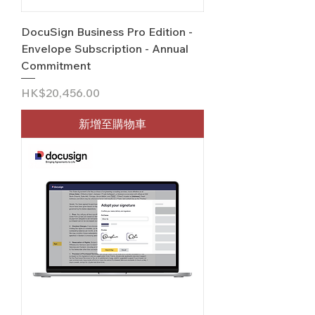
DocuSign Business Pro Edition -
Envelope Subscription - Annual
Commitment
價格
HK$20,456.00
新增至購物車