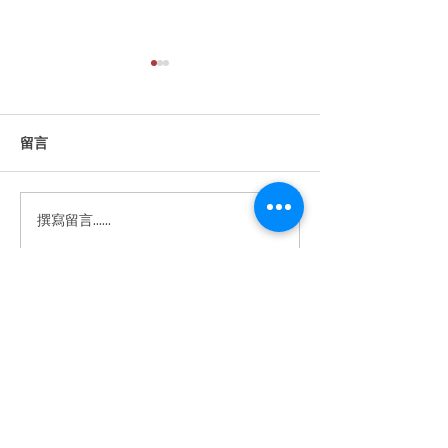
留言
撰寫留言......
【WEBA Monthly｜🖥 專業與
【WEBA Monthly｜
Ashton Bentley
精緻的完美結合：Neat
具 × 美學：三
Board 32 引領中高階層會議
義好用的會議室
新體驗】
​體驗中心地址
營業時間
星期一至五 : 9am - 6pm
星期六 : 休息