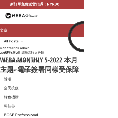
新訂單免費送貨代碼：NYR30
文章
All Posts
webatechhk admin
All Posts
2022年5月2日
讀畢需時 3 分鐘
WEBA MONTHLY 5-2022 本月
WEBA Monthly 月刊
主題- 電子簽署同樣受保障
Prosumer-產品分享
獎項
全民抗疫
綠色機構
科技券
BOSE Profressional