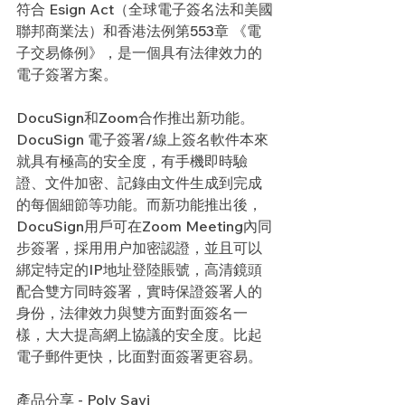
符合 Esign Act（全球電子簽名法和美國
聯邦商業法）和香港法例第553章 《電
子交易條例》，是一個具有法律效力的
電子簽署方案。
DocuSign和Zoom合作推出新功能。
DocuSign 電子簽署/線上簽名軟件本來
就具有極高的安全度，有手機即時驗
證、文件加密、記錄由文件生成到完成
的每個細節等功能。而新功能推出後，
DocuSign用戶可在Zoom Meeting內同
步簽署，採用用户加密認證，並且可以
綁定特定的IP地址登陸賬號，高清鏡頭
配合雙方同時簽署，實時保證簽署人的
身份，法律效力與雙方面對面簽名一
樣，大大提高網上協議的安全度。比起
電子郵件更快，比面對面簽署更容易。
產品分享 - Poly Savi