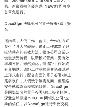
贈：250mm USB-C to USB-C線 乙
條。新會員輸入優惠碼: NEW01 即可享
首單免運費。
DocuSign 法律認可的電子簽署/線上簽
名
這兩年，人們工作、會面、合作的方式
發生了具大的轉變，遙距工作成為了與
疫情共存的有效方法，很多公司企業亦
慢慢接受轉變，以新模式營業，更有效
率和方便。雖然如此，但遙距工作始終
有其弱點。遙距工作意味著會議都以網
上形式進行，配合市面的電子簽署/線上
簽名軟件，人們幾乎無需見面，但網絡
安全就成為新模式的關鍵。DocuSign 
是國際知名的電子簽署/線上簽名軟件，
深受全球超過 500,000 間領先公司/企
業的信任，以DocuSign進行重要交易。