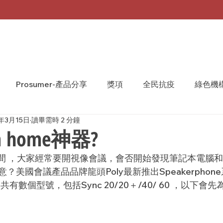
Prosumer-產品分享
獎項
全民抗疫
綠色機
1年3月15日
讀畢需時 2 分鐘
A Monthly 台灣月刊
WeShare
We Share
om home神器?
home期間 ，大家經常要開視像會議，會否開始發現筆記本電
美國會議產品品牌龍頭Poly最新推出Speakerphone系列
系列共有數個型號，包括Sync 
20/20＋/40/ 60 ，以下會先