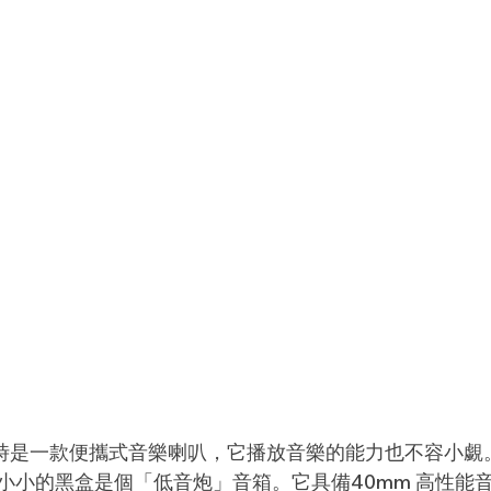
時
是一款
便攜式音樂喇叭，它播放音樂的能力也不容小覷。從
小小的黑盒是個
「低音炮」音箱。它具備40mm 高性能