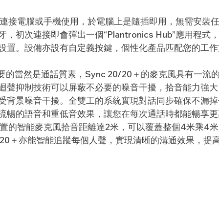
0/20+可連接電腦或手機使用，於電腦上是隨插即用，無需安
初次連接即會彈出一個“Plantronics Hub”應用程
設置。
設備亦設有自定義按鍵，個性化產品匹配您的工作
e最重要的當然是通話質素，Sync 20/20＋的麥克風具有一
迴聲抑制技術可以
屏蔽不必要的噪音干擾
，拾音能力強大
受背景噪音干擾。
全雙工的系統
實現對話同步確保不漏掉
流暢的語音和重低音效果，讓您在每次通話時都能暢享更
20+內置的智能麥克風
拾音距離達2米，
可以覆蓋整個
4米乘4
20/20＋亦能智能追蹤每個人聲，實現清晰的溝通效果，提