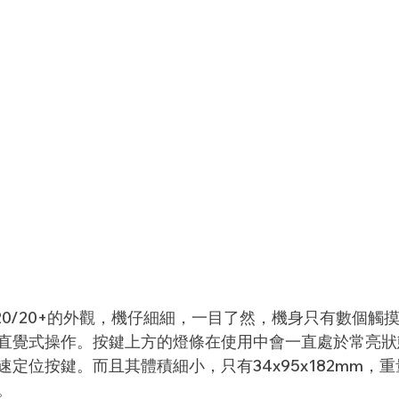
nc 20/20+的外觀，機仔細細，一目了然，機身只有數個
直覺式操作。按鍵上方的燈條在使用中會一直處於常亮狀
定位按鍵。而且其體積細小，只有34x95x182mm，重
。