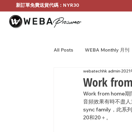
新訂單免費送貨代碼：NYR30
All Posts
WEBA Monthly 月刊
webatechhk admin
202
BOSE Profressional
WEB
Work fr
Work from 
音頻效果有時不盡人意？
sync 
family，此
20和20＋。