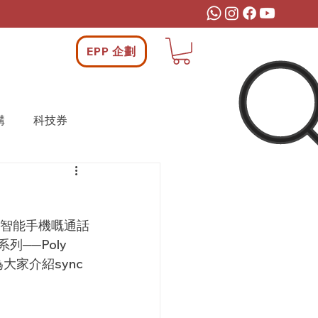
EPP 企劃
構
科技券
腦和智能手機嘅通話
──Poly 
為大家介紹sync 