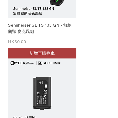
Sennheiser SL TS 133 GN - 無線
鵝頸 麥克風組
價格
HK$0.00
新增至購物車