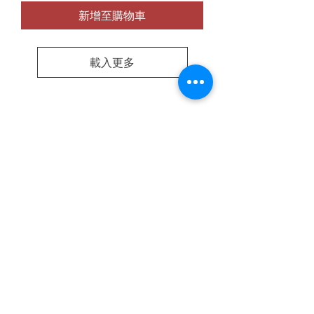
新增至購物車
載入更多
​體驗中心地址
營業時間
星期一至五 : 9am - 6pm
星期六 : 休息
星期日 : 休息
體驗中心 地址
香港九龍九龍灣偉業街38號富臨中心
B座21樓B室​(請先預約)