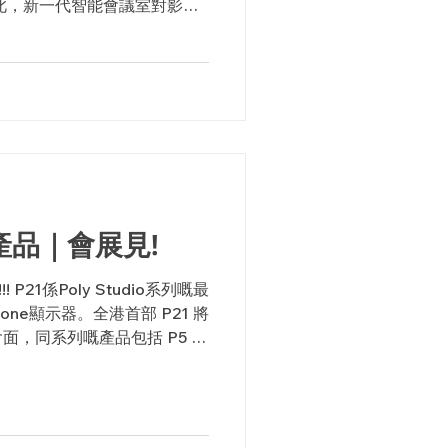
此，新一代智能會議室對影音
多功能、高效率，又要簡單易
質素，本月啤酒熊會為大家帶
系列產品｜會展見!
!!! P21係Poly Studio系列嘅最
-one顯示器。全港首部 P21 將
面，同系列嘅產品包括 P5 同