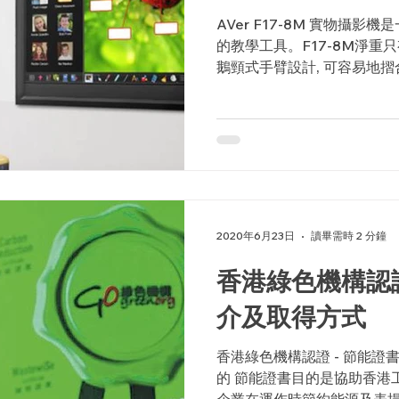
AVer F17-8M 實物攝
的教學工具。F17-8M淨重
鵝頸式手臂設計, 可容易地
到不同的教室中使用，同時也
外，靈活的鵝頸式手臂具有36
2020年6月23日
讀畢需時 2 分鐘
香港綠色機構認證
介及取得方式
香港綠色機構認證 - 節能證
的 節能證書目的是協助香港
企業在運作時節約能源及表