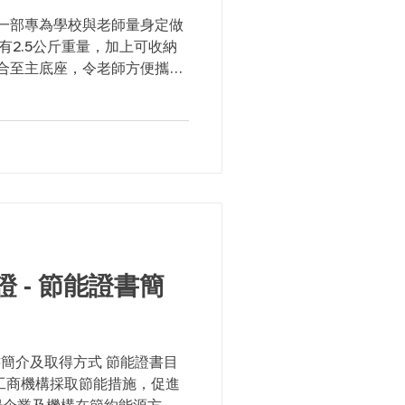
影機是一部專為學校與老師量身定做
只有2.5公斤重量，加上可收納
摺合至主底座，令老師方便攜帶
節省收納的空間。 除此之
0度的全能拍攝，老師可...
 - 節能證書簡
書簡介及取得方式 節能證書目
工商機構採取節能措施，促進
揚企業及機構在節約能源方面