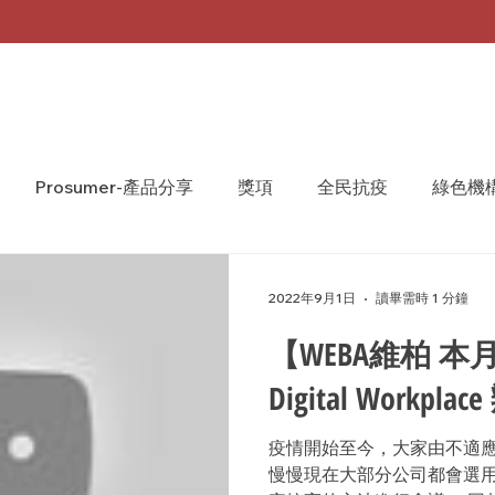
Prosumer-產品分享
獎項
全民抗疫
綠色機
A Monthly 台灣月刊
WeShare
We Share
2022年9月1日
讀畢需時 1 分鐘
【WEBA維柏 本
Digital Work
疫情開始至今，大家由不適
慢慢現在大部分公司都會選