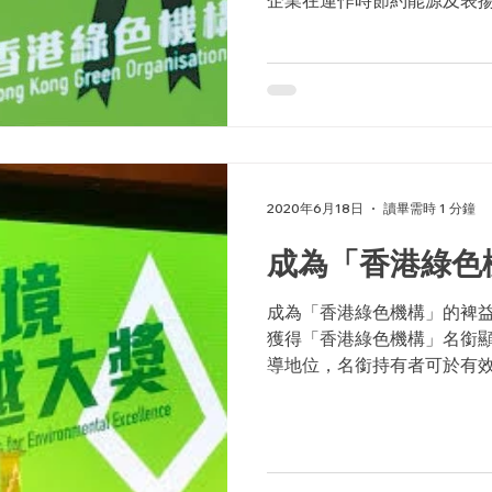
所作出 的貢獻。 政府政策
總耗電量九成，通過提升建
室氣體的排...
2020年6月18日
讀畢需時 1 分鐘
成為「香港綠色
成為「香港綠色機構」的裨益
獲得「香港綠色機構」名銜
導地位，名銜持有者可於有
宣傳。 表揚及宣傳環保成就
請參加研討會、活動和展覽
經驗和成果。...