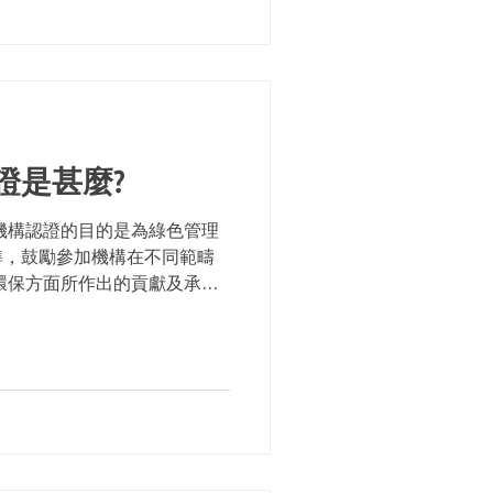
證是甚麼?
機構認證的目的是為綠色管理
準，鼓勵參加機構在不同範疇
環保方面所作出的貢獻及承
的認證計劃。它亦鼓勵參加機
..