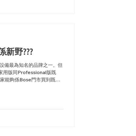
al 係新野???
音響設備最為知名的品牌之一。但
版同Professional版既
家能夠係Bose門市買到既耳
ar等等，適合在家聽歌、煲劇既
...