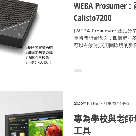
WEBA Prosumer 
Calisto7200
[WEBA Prosumer : 產品分享
長時間開會嘅你，四個定向麥高風
可以有效 削弱周圍環境的雜
確保對方可以聽清楚全部嘅對話內容。
2020年8月8日
讀畢需時 1 分鐘
專為學校與老師
工具