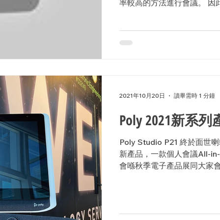
率較高的方法進行會議。 因
產品的要求越來越高，講求
用。 為了協助各位提升會議
來 Logitech...
2021年10月20日
讀畢需時 1 分鐘
Poly 2021新
Poly Studio P21 終於面世喇
新產品，一款個人會議All-in
會喺秋季電子產品展同大家會
P15...