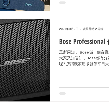
2021年8月2日
讀畢需時 2 分鐘
Bose Profession
眾所周知， Bose係一個
大家又知唔知，Bose都有分家用
呢? 所謂既家用版就係平日大
機、家用揚聲器、Soundb
時候用。而Professional版既產