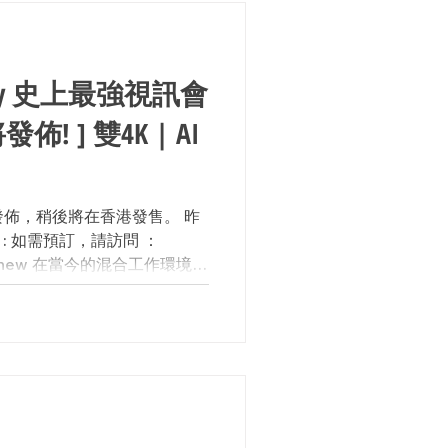
oly 史上最強視訊會
! ] 雙4K | AI
0 己經發佈，稍後將在香港發售。 昨
程 : 如需預訂，請訪問 ：
h.hk/new 在當今的混合工作環境
加入會議的參與者都感覺好像