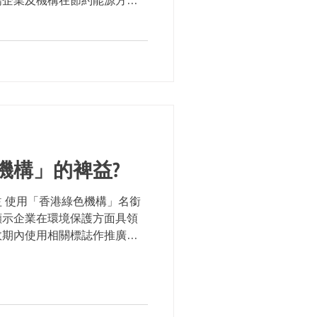
及倡導 建築物的耗電量約佔全港
築物能源效益將有效地減少溫
機構」的裨益?
 使用「香港綠色機構」名銜
顯示企業在環境保護方面具領
效期內使用相關標誌作推廣和
 「香港綠色機構」 有機會被邀
，向公眾分享他們的環保實施