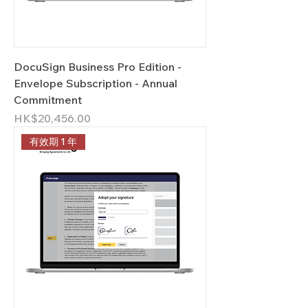
DocuSign Business Pro Edition -
Envelope Subscription - Annual
Commitment
價格
HK$20,456.00
有效期 1 年