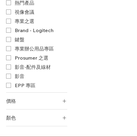
​熱門產品
視像會議
專業之選
Brand - Logitech
鍵盤
專業辦公用品專區
Prosumer 之選
影音-配件及線材
影音
EPP 專區
價格
顏色
HK$549
HK$24,120