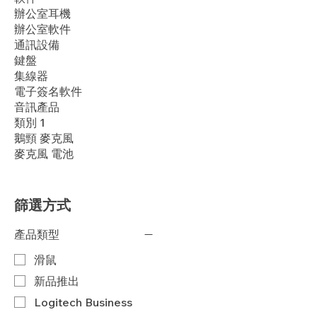
辦公室耳機
辦公室軟件
通訊設備
鍵盤
集線器
電子簽名軟件
音訊產品
類別 1
鵝頸 麥克風
麥克風 電池
篩選方式
產品類型
滑鼠
新品推出
Logitech Business