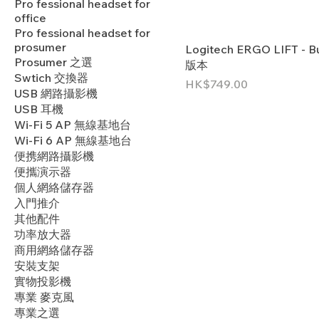
Pro fessional headset for
office
Pro fessional headset for
prosumer
Logitech ERGO LIFT - B
Prosumer 之選
版本
Swtich 交換器
價格
HK$749.00
USB 網路攝影機
USB 耳機
Wi-Fi 5 AP 無線基地台
Wi-Fi 6 AP 無線基地台
便携網路攝影機
便攜演示器
個人網絡儲存器
入門推介
其他配件
功率放大器
商用網絡儲存器
安裝支架
實物投影機
專業 麥克風
專業之選