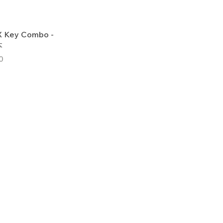
X Key Combo -
本
0