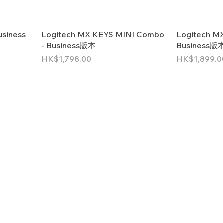
usiness
Logitech MX KEYS MINI Combo
Logitech M
- Business版本
Business版
價格
價格
HK$1,798.00
HK$1,899.0