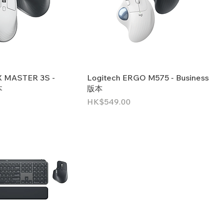
X MASTER 3S -
Logitech ERGO M575 - Business
本
版本
價格
HK$549.00