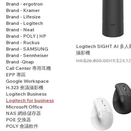
Brand - ergotron
Brand - Kramer
Brand - Lifesize
Brand - Logitech
Brand - Neat
Brand - POLY | HP
Brand - Ruckus
Logitech SIGHT AI 
Brand - SAMSUNG
攝影機
Brand - Sennheiser
一般價格
促銷價格
HK$26,800.00
HK$24,12
Brand -Qnap
Call Center 專用耳機
EPP 專區
Google Workspace
H.323 會議攝影機
Logitech Business
Logitech for business
Microsoft Office
NAS 網絡儲存器
POE 交換器
POLY 會議軟件