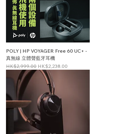
POLY | HP VOYAGER Free 60 UC+ -
真無線 立體聲藍牙耳機
一般價格
促銷價格
HK$2,999.00
HK$2,238.00