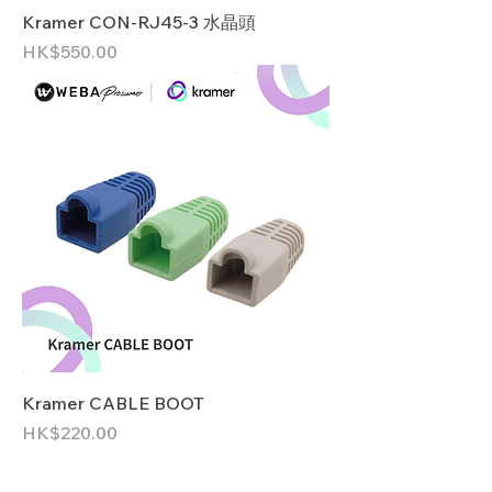
Kramer CON-RJ45-3 水晶頭
價格
HK$550.00
Kramer CABLE BOOT
價格
HK$220.00