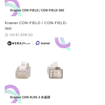
Kramer CON-FIELD / CON-FIELD-
360
促銷價格
自
HK$1,598.00