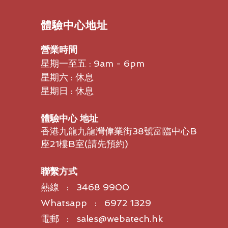
7.60m（25英尺）
CL 5 PP
​體驗中心地址
C-U32/FF-3
C-U32/FF-6
營業時間
星期一至五 : 9am - 6pm
星期六 : 休息
星期日 : 休息
體驗中心 地址
香港九龍九龍灣偉業街38號富臨中心B
座21樓B室​(請先預約)
聯繫方式
熱線 : 3468 9900
Whatsapp : 6972 1329
電郵 : sales@webatech.hk