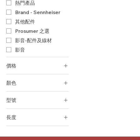
​熱門產品
Brand - Sennheiser
其他配件
Prosumer 之選
影音-配件及線材
影音
價格
顏色
HK$49
HK$3,061
型號
15.20m (50ft)
長度
7.60m (25ft)
10.70m（35英尺）
CL 10 PP
4.60m（15英尺）
CL 20 PP