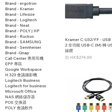
Brand - ergotron
Brand - Kramer
Brand - Lifesize
Brand - Logitech
Brand - Neat
Brand - POLY | HP
Brand - Ruckus
Kramer C-U32/FF - USB 
Brand - SAMSUNG
2 全功能 USB-C (M) 轉 US
Brand - Sennheiser
線纜
Brand -Qnap
促銷價格
自
HK$274.00
Call Center 專用耳機
EPP 專區
Google Workspace
H.323 會議攝影機
Logitech Business
Logitech for business
Microsoft Office
NAS 網絡儲存器
POE 交換器
POLY 會議軟件