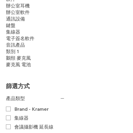
辦公室耳機
辦公室軟件
通訊設備
鍵盤
集線器
電子簽名軟件
音訊產品
類別 1
鵝頸 麥克風
麥克風 電池
篩選方式
產品類型
Brand - Kramer
集線器
會議攝影機 延長線