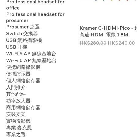
Pro fessional headset for
office
Pro fessional headset for
prosumer
Prosumer 之選
Kramer C-HDMI-Pico 
Swtich 交換器
高速 HDMI 電纜 1.8M
USB 網路攝影機
一般價格
促銷價格
HK$280.00
HK$240.00
USB 耳機
Wi-Fi 5 AP 無線基地台
Wi-Fi 6 AP 無線基地台
便携網路攝影機
便攜演示器
個人網絡儲存器
入門推介
其他配件
功率放大器
商用網絡儲存器
安裝支架
實物投影機
專業 麥克風
專業之選