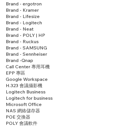
Brand - ergotron
Brand - Kramer
Brand - Lifesize
Brand - Logitech
Brand - Neat
Brand - POLY | HP
Brand - Ruckus
Brand - SAMSUNG
Brand - Sennheiser
Brand -Qnap
Call Center 專用耳機
EPP 專區
Google Workspace
H.323 會議攝影機
Logitech Business
Logitech for business
Microsoft Office
NAS 網絡儲存器
POE 交換器
POLY 會議軟件