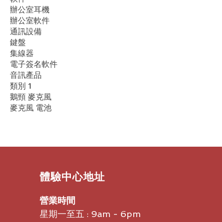
辦公室耳機
辦公室軟件
通訊設備
鍵盤
集線器
電子簽名軟件
音訊產品
類別 1
鵝頸 麥克風
麥克風 電池
​體驗中心地址
營業時間
星期一至五 : 9am - 6pm