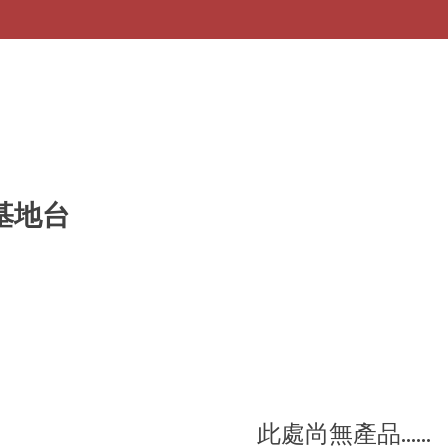
無線基地台
此處尚無產品......