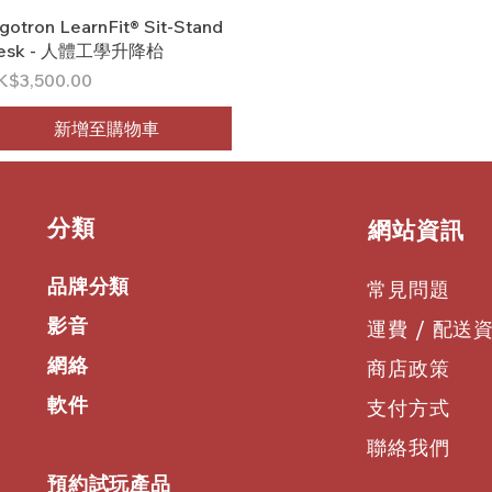
快速瀏覽
gotron LearnFit® Sit-Stand
esk - 人體工學升降枱
格
K$3,500.00
新增至購物車
​分類
​網站資訊
品牌分類
常見問題
影音
運費 / 配送
網絡
商店政策
軟件
支付方式
聯絡我們
預約試玩產品