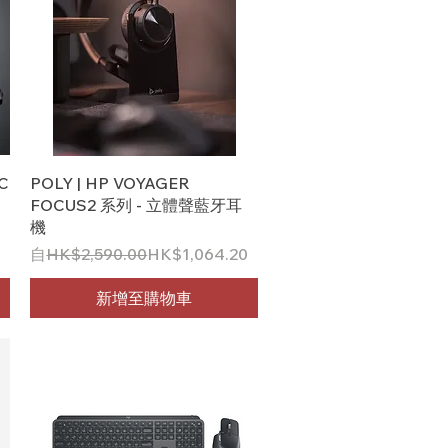
快速瀏覽
C
POLY | HP VOYAGER
FOCUS2 系列 - 立體聲藍牙耳
機
一般價格
促銷價格
自
HK$2,590.00
HK$1,064.20
新增至購物車