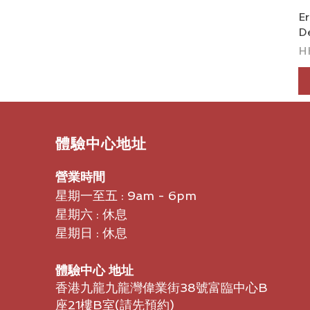
Er
D
價
H
​體驗中心地址
營業時間
星期一至五 : 9am - 6pm
星期六 : 休息
星期日 : 休息
體驗中心 地址
香港九龍九龍灣偉業街38號富臨中心B
座21樓B室​(請先預約)