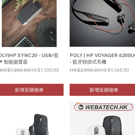
快速瀏覽
快速瀏覽
OLY|HP SYNC20 - USB/藍
POLY | HP VOYAGER 6200U
® 智能揚聲器
- 藍牙頸掛式耳機
般價格
促銷價格
一般價格
促銷價格
HK$1,300.00
HK$1,105.00
HK$2,590.00
HK$1,165.50
新增至購物車
新增至購物車