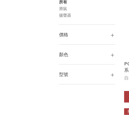
所有
滑鼠
揚聲器
價格
HK$549
HK$3,500
顏色
P
系
型號
一
自
4310UC + CH 單耳耳機
4310UC 單耳耳機
(218470-01)
4320UC 雙耳耳機
(218475-01)
4320UC+CH 雙耳耳機
(218476-01)