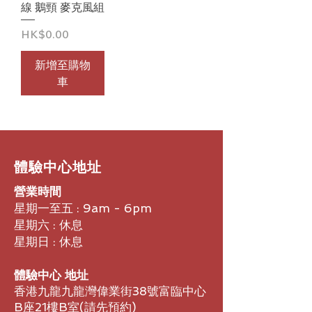
線 鵝頸 麥克風組
價格
HK$0.00
新增至購物
車
​體驗中心地址
營業時間
星期一至五 : 9am - 6pm
星期六 : 休息
星期日 : 休息
體驗中心 地址
香港九龍九龍灣偉業街38號富臨中心
B座21樓B室​(請先預約)