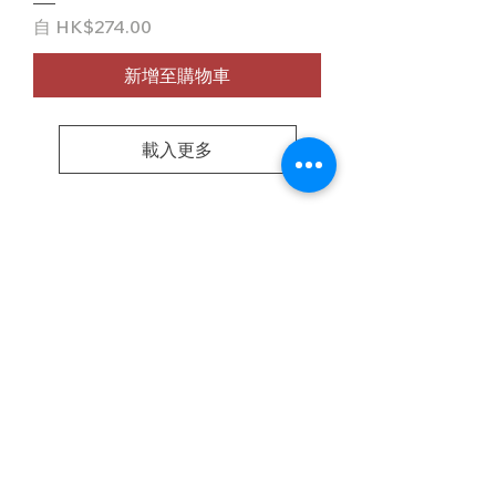
促銷價格
自
HK$274.00
新增至購物車
載入更多
​體驗中心地址
營業時間
星期一至五 : 9am - 6pm
星期六 : 休息
星期日 : 休息
體驗中心 地址