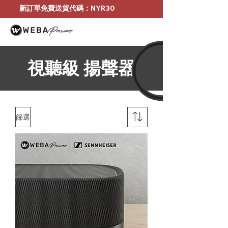
新訂單免費送貨代碼：NYR30
視聽級 揚聲器
篩選