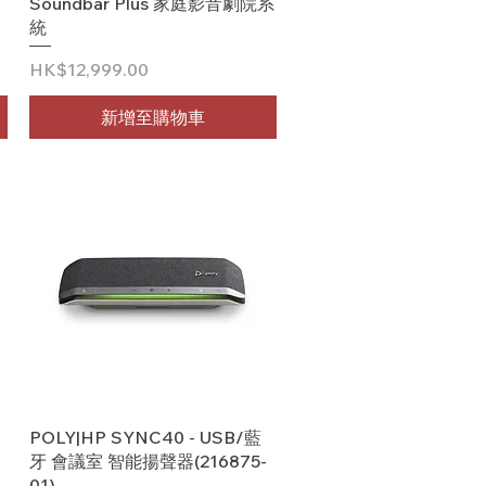
Soundbar Plus 家庭影音劇院系
統
價格
HK$12,999.00
新增至購物車
快速瀏覽
POLY|HP SYNC40 - USB/藍
牙 會議室 智能揚聲器(216875-
01)