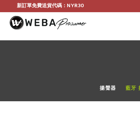
新訂單免費送貨代碼：NYR30
揚聲器
藍牙