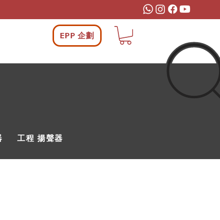
EPP 企劃
器
工程 揚聲器