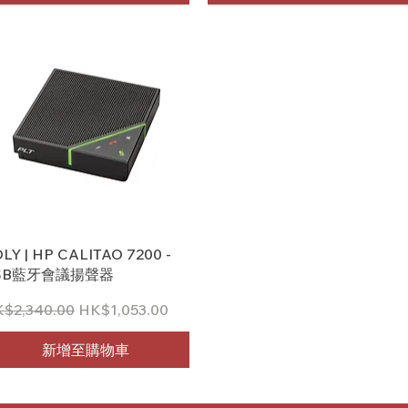
快速瀏覽
LY | HP CALITAO 7200 -
SB藍牙會議揚聲器
般價格
促銷價格
$2,340.00
HK$1,053.00
新增至購物車