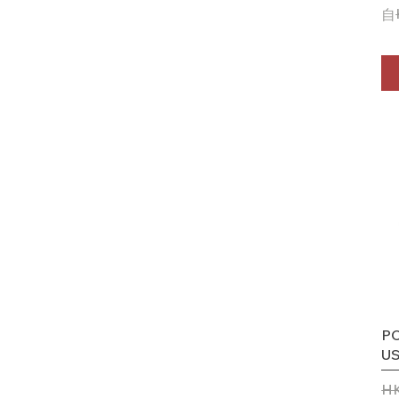
一
促
自
PO
U
一
HK