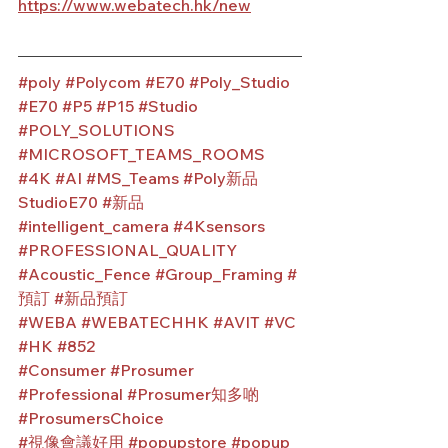
https://www.webatech.hk/new
#poly
#Polycom
#E70
#Poly_Studio
#E70
#P5
#P15
#Studio
#POLY_SOLUTIONS
#MICROSOFT_TEAMS_ROOMS
#4K
#AI
#MS_Teams
#Poly新品
StudioE70
#新品
#intelligent_camera
#4Ksensors
#PROFESSIONAL_QUALITY
#Acoustic_Fence
#Group_Framing
#
預訂
#新品預訂
#WEBA
#WEBATECHHK
#AVIT
#VC
#HK
#852
#Consumer
#Prosumer
#Professional
#Prosumer知多啲
#ProsumersChoice
#視像會議好用
#popupstore
#popup