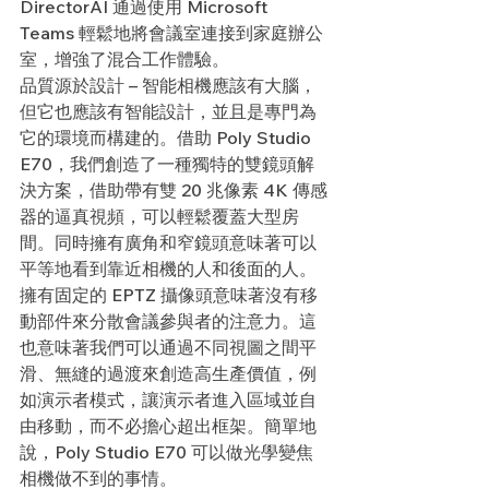
DirectorAI 通過使用 Microsoft 
Teams 輕鬆地將會議室連接到家庭辦公
室，增強了混合工作體驗。
品質源於設計 – 智能相機應該有大腦，
但它也應該有智能設計，並且是專門為
它的環境而構建的。借助 Poly Studio 
E70，我們創造了一種獨特的雙鏡頭解
決方案，借助帶有雙 20 兆像素 4K 傳感
器的逼真視頻，可以輕鬆覆蓋大型房
間。同時擁有廣角和窄鏡頭意味著可以
平等地看到靠近相機的人和後面的人。
擁有固定的 EPTZ 攝像頭意味著沒有移
動部件來分散會議參與者的注意力。這
也意味著我們可以通過不同視圖之間平
滑、無縫的過渡來創造高生產價值，例
如演示者模式，讓演示者進入區域並自
由移動，而不必擔心超出框架。簡單地
說，Poly Studio E70 可以做光學變焦
相機做不到的事情。