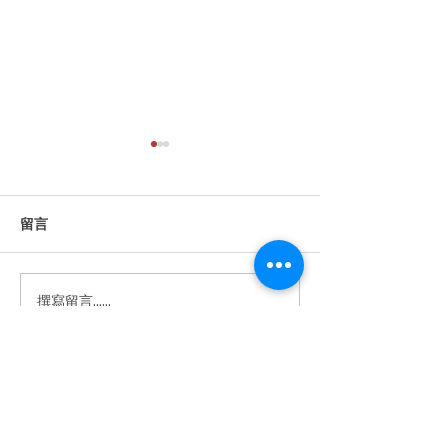
留言
撰寫留言......
【WEBA Prosumer 專業推介
【Prosumer Ch
│ 全新產品 │ VOYAGER FREE
多大?｜專屬工
60 UC │ 全港首個開箱】
​體驗中心地址