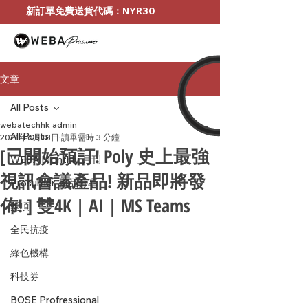
新訂單免費送貨代碼：NYR30
文章
All Posts
webatechhk admin
All Posts
2021年6月18日
讀畢需時 3 分鐘
[已開始預訂! Poly 史上最強
WEBA Monthly 月刊
視訊會議產品! 新品即將發
Prosumer-產品分享
佈! ] 雙4K | AI | MS Teams
獎項
全民抗疫
綠色機構
科技券
BOSE Profressional