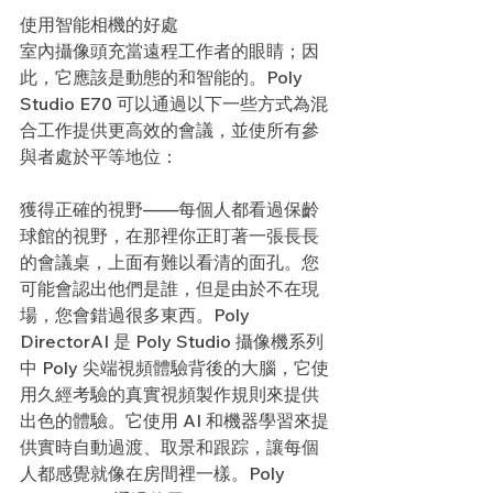
使用智能相機的好處
室內攝像頭充當遠程工作者的眼睛；因
此，它應該是動態的和智能的。Poly 
Studio E70 可以通過以下一些方式為混
合工作提供更高效的會議，並使所有參
與者處於平等地位：
獲得正確的視野——每個人都看過保齡
球館的視野，在那裡你正盯著一張長長
的會議桌，上面有難以看清的面孔。您
可能會認出他們是誰，但是由於不在現
場，您會錯過很多東西。Poly 
DirectorAI 是 Poly Studio 攝像機系列
中 Poly 尖端視頻體驗背後的大腦，它使
用久經考驗的真實視頻製作規則來提供
出色的體驗。它使用 AI 和機器學習來提
供實時自動過渡、取景和跟踪，讓每個
人都感覺就像在房間裡一樣。Poly 