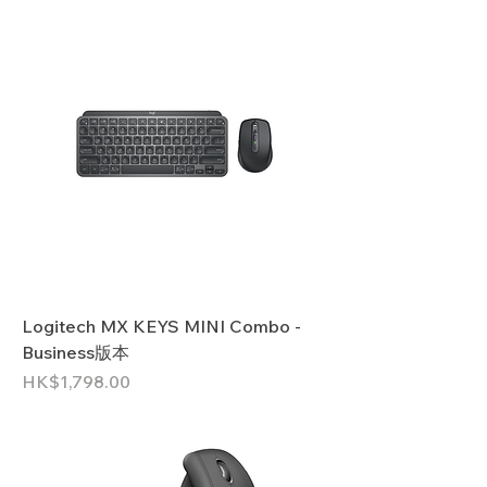
Logitech MX KEYS MINI Combo -
Business版本
價格
HK$1,798.00