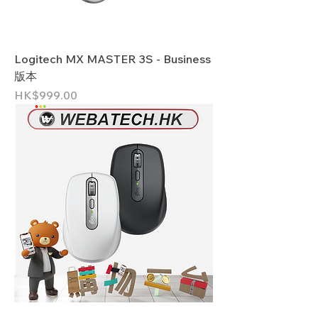
Logitech MX MASTER 3S - Business
版本
價格
HK$999.00