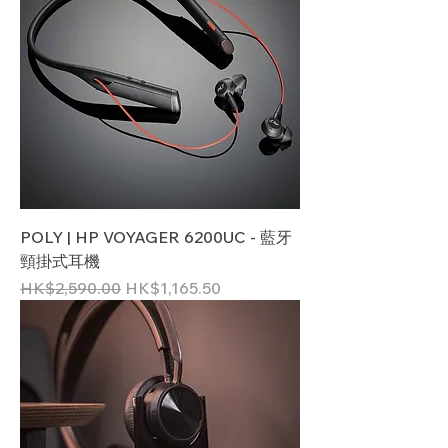
POLY | HP VOYAGER 6200UC - 藍牙
頸掛式耳機
一般價格
促銷價格
HK$2,590.00
HK$1,165.50