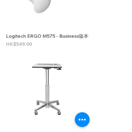
Logitech ERGO M575 - Business版本
價格
HK$549.00