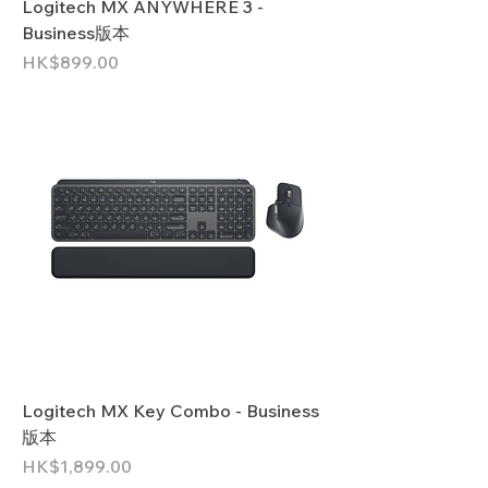
Logitech MX ANYWHERE 3 -
Business版本
價格
HK$899.00
Logitech MX Key Combo - Business
版本
價格
HK$1,899.00