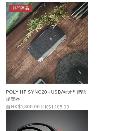
熱門產品
POLY|HP SYNC20 - USB/藍牙® 智能
揚聲器
一般價格
促銷價格
HK$1,300.00
自
HK$1,105.00