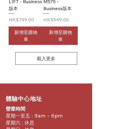
LIFT - Business
M575 -
版本
Business版本
價格
價格
HK$749.00
HK$549.00
新增至購物
新增至購物
車
車
載入更多
​體驗中心地址
營業時間
星期一至五 : 9am - 6pm
星期六 : 休息