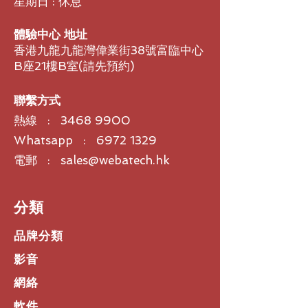
星期日 : 休息
體驗中心 地址
香港九龍九龍灣偉業街38號富臨中心
B座21樓B室​(請先預約)
聯繫方式
熱線 :
3468 9900
Whatsapp : 6972 1329
電郵 : sales@webatech.hk
​分類
品牌分類
影音
網絡
軟件