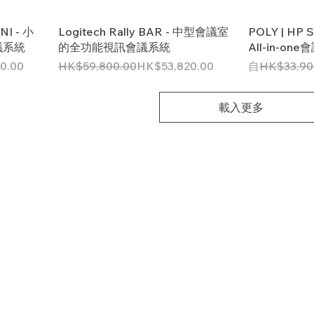
NI - 小
Logitech Rally BAR - 中型會議室
POLY | HP S
議系統
的全功能視訊會議系統
All-in-on
一般價格
促銷價格
一般價格
0.00
HK$59,800.00
HK$53,820.00
自
HK$33,90
載入更多