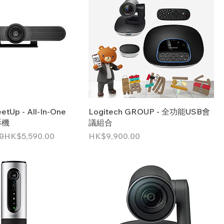
etUp - All-In-One
Logitech GROUP - 全功能USB會
影機
議組合
價格
0
HK$5,590.00
HK$9,900.00