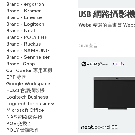
Brand - ergotron
Brand - Kramer
USB 網路攝影
Brand - Lifesize
Brand - Logitech
Weba 精選的高畫質 W
Brand - Neat
Brand - POLY | HP
Brand - Ruckus
26 項產品
Brand - SAMSUNG
Brand - Sennheiser
Brand -Qnap
Call Center 專用耳機
EPP 專區
Google Workspace
H.323 會議攝影機
Logitech Business
Logitech for business
Microsoft Office
NAS 網絡儲存器
POE 交換器
POLY 會議軟件