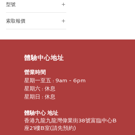
型號
Neat Board 50 + Neat
Board 50 adaptive
Logitech RALLY
索取報價
stand
Plus(960-001242)
Neat Board 50
Logitech RALLY(960-
索取報價
adaptive stand
001237)
Neat Board PRO
POLY X52
Neat Board PRO +
POLY X52 + TC10
​體驗中心地址
Neat Board PRO
POLY | HP STUDIO X
adaptive stand
30
營業時間
Neat Board PRO
POLY | HP STUDIO X
星期一至五 : 9am - 6pm
adaptive stand
30 + TC 10
星期六 : 休息
白色(960-001324)
星期日 : 休息
白色(960-001352)
體驗中心 地址
石墨灰(960-001312)
香港九龍九龍灣偉業街38號富臨中心B
石墨灰(960-001340)
座21樓B室​(請先預約)