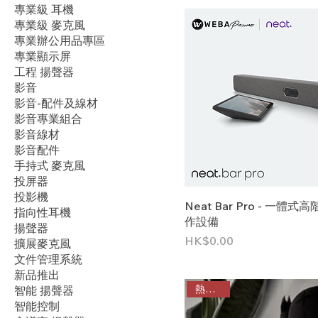
專業級 耳機
專業級 麥克風
專業辦公用品專區
專業顯示屏
工程 揚聲器
影音
影音-配件及線材
影音專業組合
影音線材
影音配件
手持式 麥克風
投屏器
投影機
Neat Bar Pro - 一體
指向性耳機
作設備
揚聲器
價格
HK$0.00
擴展麥克風
文件管理系統
新品推出
熱門產品
智能 揚聲器
智能控制