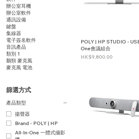
辦公室耳機
辦公室軟件
通訊設備
鍵盤
集線器
電子簽名軟件
POLY | HP STUDIO - USB 
音訊產品
One會議組合
類別 1
價格
HK$9,800.00
鵝頸 麥克風
麥克風 電池
篩選方式
產品類型
揚聲器
Brand - POLY | HP
All-In-One 一體式攝影