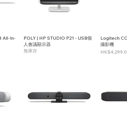
All-In-
POLY | HP STUDIO P21 - USB個
Logitech 
人會議顯示器
攝影機
無庫存
價格
HK$4,299.0