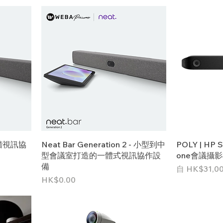
式高階視訊協
Neat Bar Generation 2 - 小型到中
POLY | HP S
型會議室打造的一體式視訊協作設
one會議攝
備
促銷價格
自
HK$31,00
價格
HK$0.00