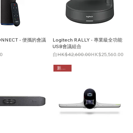
CONNECT - 便攜的會議
Logitech RALLY - 專業級全功能
USB會議組合
一般價格
促銷價格
0
自
HK$42,600.00
HK$25,560.00
新品推出