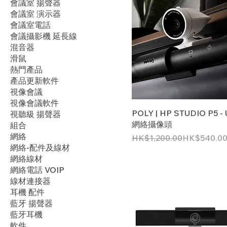
會議室 揚聲器
會議室 演示器
會議室電話
會議攝影機 延長線
混音器
滑鼠
​熱門產品
產品更新軟件
視像會議
視像會議軟件
POLY | HP STUDIO P5 
視聽級 揚聲器
網絡攝像頭
組合
網絡
一般價格
促銷價格
HK$1,200.00
HK$540.0
網絡-配件及線材
網絡線材
網絡電話 VOIP
線材連接器
耳機 配件
藍牙 揚聲器
藍牙耳機
軟件