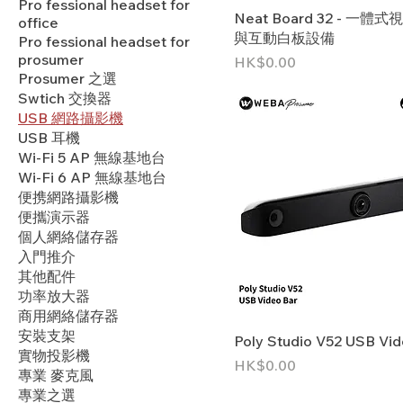
Pro fessional headset for
Neat Board 32 - 一體
office
與互動白板設備
Pro fessional headset for
prosumer
價格
HK$0.00
Prosumer 之選
Swtich 交換器
USB 網路攝影機
USB 耳機
Wi-Fi 5 AP 無線基地台
Wi-Fi 6 AP 無線基地台
便携網路攝影機
便攜演示器
個人網絡儲存器
入門推介
其他配件
功率放大器
商用網絡儲存器
安裝支架
Poly Studio V52 USB Vid
實物投影機
價格
HK$0.00
專業 麥克風
專業之選