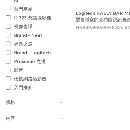
機
​熱門產品
Logitech RALLY BAR MI
H.323 會議攝影機
型會議室的全功能視訊會
視像會議
一般價格
促銷價格
HK$39,800.00
HK$35,82
Brand - Neat
專業之選
Brand - Logitech
Prosumer 之選
影音
便携網路攝影機
入門推介
價格
內容
HK$0
HK$53,820
Neat Board 50