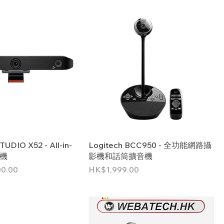
TUDIO X52 - All-in-
Logitech BCC950 - 全功能網路攝
影機
影機和話筒擴音機
價格
0.00
HK$1,999.00